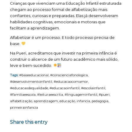
Crianças que vivenciam uma Educação Infantil estruturada
chegam ao processo formal de alfabetização mais
confiantes, curiosas e preparadas. Elas já desenvolveram
habilidades cognitivas, emocionais e motoras que
facilitam a aprendizagem.
Alfabetizar é um processo. E todo processo precisa de
base.
Na Pueri, acreditamos que investir na primeira infância é
construir o alicerce de um futuro acadêmico mais sólido,
leve e bem-sucedido.
Tags:
#baseeducacional
,
#conscienciafonologica
,
#desenvolvimentoinfantil
,
#educacaocomamor
,
#educacaodequalidade
,
#educacaoinfantil
,
#escolainfantil
,
#familiaeescola
,
#leituraeescrita
,
#linguageminfantil
,
#pueri
,
alfabetização
,
aprendizagem
,
educação
,
infancia
,
pedagogia
,
primeirainfancia
Share this entry