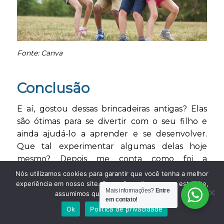
Fonte: Canva
Conclusão
E aí, gostou dessas brincadeiras antigas? Elas
são ótimas para se divertir com o seu filho e
ainda ajudá-lo a aprender e se desenvolver.
Que tal experimentar algumas delas hoje
mesmo? Depois me conta como foi a
experiência nos comentários. Ah! Se você
Nós utilizamos cookies para garantir que você tenha a melhor
conhece outras brincadeiras antigas que não
experiência em nosso site. Se você continua a usar este site,
Mais informações?
Entre
assumimos que você está satisfeito.
estão nessa lista, compartilhe com a gente
em contato!
também. Vamos adorar saber mais sobre as suas
Ok
Política de privacidade
brincadeiras favoritas.