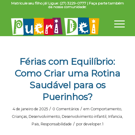
Matricule seu filho já! Ligue: (27) 3229-0777 | Faça parte também
da nossa comunidade:
Férias com Equilíbrio:
Como Criar uma Rotina
Saudável para os
Puerinhos?
/
/
4 de janeiro de 2025
0 Comentários
em
Comportamento
,
Crianças
,
Desenvolvimento
,
Desenvolvimento infantil
,
Infancia
,
/
Pais
,
Responsabilidade
por
developer.1