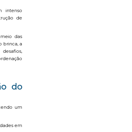
m intenso
trução de
 meio das
o brinca, a
desafios,
oordenação
ão do
ecendo um
vidades em