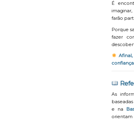
É encon
imaginar,
farão part
Porque sa
fazer co
descobert
Afinal
confiança
Refe
As infor
baseadas
e na
Ba
orientam 