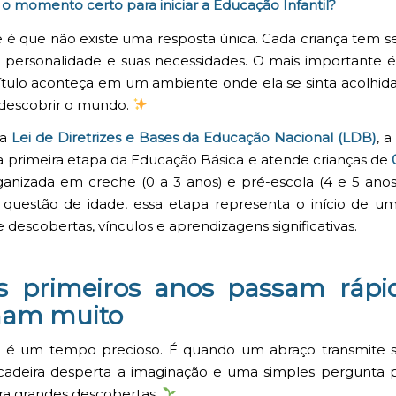
o momento certo para iniciar a Educação Infantil?
 é que não existe uma resposta única. Cada criança tem s
a personalidade e suas necessidades. O mais importante 
tulo aconteça em um ambiente onde ela se sinta acolhida
a descobrir o mundo.
 a
Lei de Diretrizes e Bases da Educação Nacional (LDB)
, 
é a primeira etapa da Educação Básica e atende crianças de
anizada em creche (0 a 3 anos) e pré-escola (4 e 5 anos
questão de idade, essa etapa representa o início de um
 descobertas, vínculos e aprendizagens significativas.
 primeiros anos passam rápi
nam muito
ia é um tempo precioso. É quando um abraço transmite s
cadeira desperta a imaginação e uma simples pergunta p
ra grandes descobertas.