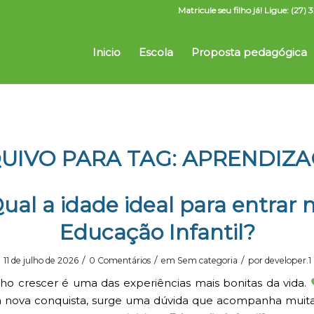
Matricule seu filho já! Ligue: (2
Inicio
Escola
Proposta pedagógica
UIVO PARA TAG:
APRENDIZ
ual a idade ideal para entrar 
Educação Infantil?
/
/
/
11 de julho de 2026
0 Comentários
em
Sem categoria
por
developer.1
lho crescer é uma das experiências mais bonitas da vida.
nova conquista, surge uma dúvida que acompanha muitas