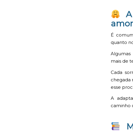
A 
amo
É comum 
quanto no
Algumas 
mais de 
Cada sorr
chegada r
esse proc
A adapt
caminho c
Mu