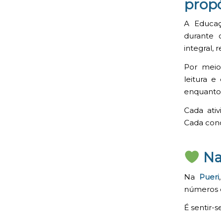
propó
A Educaç
durante 
integral, 
Por meio 
leitura e
enquanto 
Cada ati
Cada conq
Na 
Na
Pueri
números 
É sentir-s