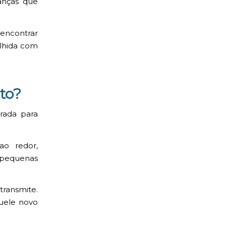
anças que
 encontrar
olhida com
to?
arada para
ao redor,
 pequenas
transmite.
uele novo