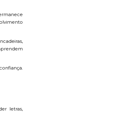
permanece
olvimento
ncadeiras,
s aprendem
onfiança.
r letras,