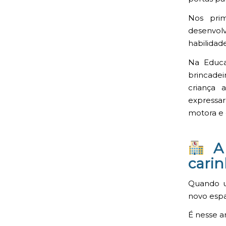
Nos prim
desenvol
habilidade
Na Educa
brincadeir
criança 
expressar
motora e 
A 
carin
Quando u
novo espa
É nesse a