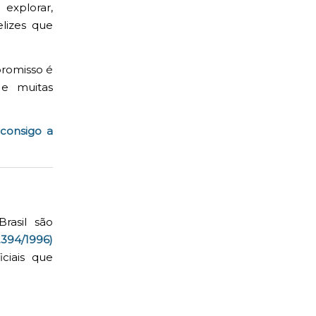
explorar,
elizes que
promisso é
 e muitas
 consigo a
rasil são
.394/1996)
ciais que