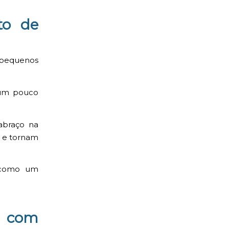
o de
 pequenos
 um pouco
 abraço na
s e tornam
 como um
r com