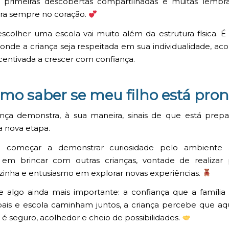
s primeiras descobertas compartilhadas e muitas lembr
ara sempre no coração.
 escolher uma escola vai muito além da estrutura física. É
onde a criança seja respeitada em sua individualidade, ac
ncentivada a crescer com confiança.
mo saber se meu filho está pron
nça demonstra, à sua maneira, sinais de que está prep
sa nova etapa.
 começar a demonstrar curiosidade pelo ambiente 
e em brincar com outras crianças, vontade de realizar
ozinha e entusiasmo em explorar novas experiências.
e algo ainda mais importante: a confiança que a família 
ais e escola caminham juntos, a criança percebe que aq
é seguro, acolhedor e cheio de possibilidades.