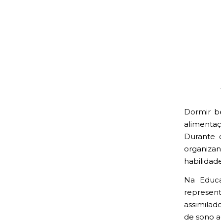
Dormir b
alimentaç
Durante 
organiza
habilidad
Na Educaç
represen
assimilad
de sono a