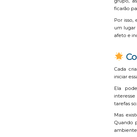
grupo, a
ficarão p
Por isso,
um lugar 
afeto e i
Co
Cada cria
iniciar es
Ela pode
interess
tarefas s
Mas exist
Quando p
ambiente 