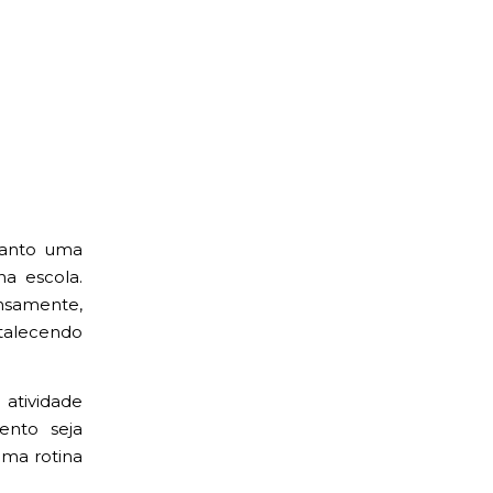
1
uanto uma
na escola.
nsamente,
talecendo
 atividade
ento seja
uma rotina