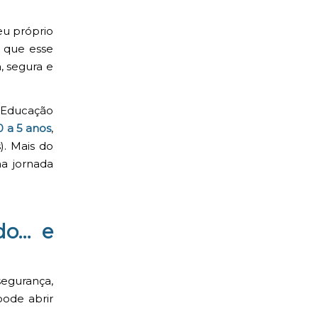
eu próprio
é que esse
, segura e
a Educação
0 a 5 anos
,
). Mais do
a jornada
do… e
egurança,
ode abrir