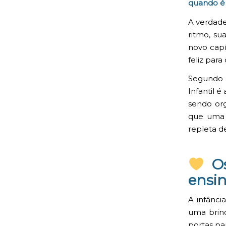
quando é 
A verdade
ritmo, su
novo capí
feliz par
Segundo
Infantil 
sendo org
que uma 
repleta de
Os
ensi
A infânc
uma brin
portas pa