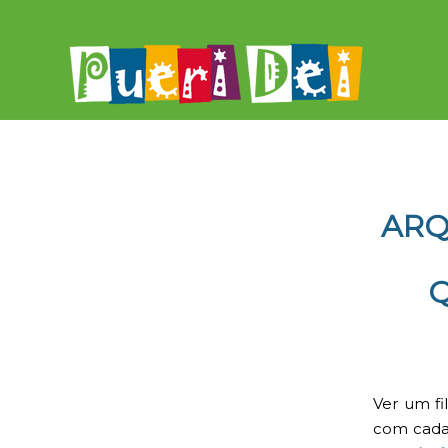
ARQ
Q
Ver um fi
com cada 