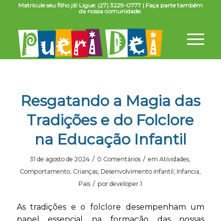
Matricule seu filho já! Ligue: (27) 3229-0777 | Faça parte também
da nossa comunidade:
Resgatando a Magia das
Tradições e do Folclore
na Educação Infantil
/
/
31 de agosto de 2024
0 Comentários
em
Atividades
,
Comportamento
,
Crianças
,
Desenvolvimento infantil
,
Infancia
,
/
Pais
por
developer.1
As tradições e o folclore desempenham um
papel essencial na formação das nossas