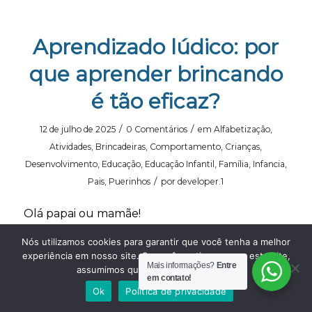
Aprendizado lúdico: por
que aprender brincando
é tão eficaz?
/
/
12 de julho de 2025
0 Comentários
em
Alfabetização
,
Atividades
,
Brincadeiras
,
Comportamento
,
Crianças
,
Desenvolvimento
,
Educação
,
Educação Infantil
,
Família
,
Infancia
,
/
Pais
,
Puerinhos
por
developer.1
Olá papai ou mamãe!
Você já viu seu puerinho contar até dez
Nós utilizamos cookies para garantir que você tenha a melhor
experiência em nosso site. Se você continua a usar este site,
pulando amarelinha, reconhecer letras
Mais informações?
Entre
assumimos que você está satisfeito.
enquanto monta um quebra-cabeça ou criar
em contato!
Ok
Política de privacidade
histórias fantásticas com blocos de montar?
Essas cenas aparentemente simples revelam