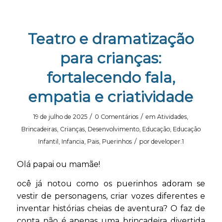
Teatro e dramatização
para crianças:
fortalecendo fala,
empatia e criatividade
/
/
19 de julho de 2025
0 Comentários
em
Atividades
,
Brincadeiras
,
Crianças
,
Desenvolvimento
,
Educação
,
Educação
/
Infantil
,
Infancia
,
Pais
,
Puerinhos
por
developer.1
Olá papai ou mamãe!
ocê já notou como os puerinhos adoram se
vestir de personagens, criar vozes diferentes e
inventar histórias cheias de aventura? O faz de
conta não é apenas uma brincadeira divertida