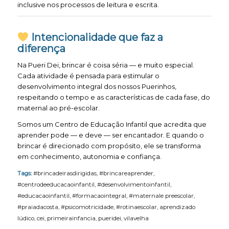
inclusive nos processos de leitura e escrita.
Intencionalidade que faz a
diferença
Na Pueri Dei, brincar é coisa séria — e muito especial.
Cada atividade é pensada para estimular o
desenvolvimento integral dos nossos Puerinhos,
respeitando o tempo e as características de cada fase, do
maternal ao pré-escolar.
Somos um Centro de Educação Infantil que acredita que
aprender pode — e deve — ser encantador. E quando o
brincar é direcionado com propósito, ele se transforma
em conhecimento, autonomia e confiança.
Tags:
#brincadeirasdirigidas
,
#brincareaprender
,
#centrodeeducacaoinfantil
,
#desenvolvimentoinfantil
,
#educacaoinfantil
,
#formacaointegral
,
#maternale preescolar
,
#praiadacosta
,
#psicomotricidade
,
#rotinaescolar
,
aprendizado
lúdico
,
cei
,
primeirainfancia
,
pueridei
,
vilavelha