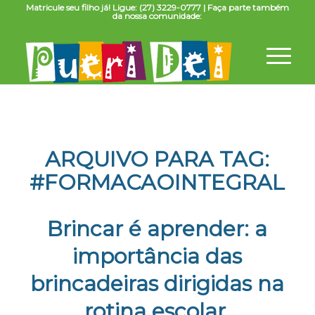
Matricule seu filho já! Ligue: (27) 3229-0777 | Faça parte também
da nossa comunidade:
ARQUIVO PARA TAG:
#FORMACAOINTEGRAL
Brincar é aprender: a
importância das
brincadeiras dirigidas na
rotina escolar.