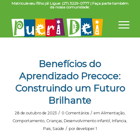
Matricule seu filho já! Ligue: (27) 3229-0777 | Faça parte também
da nossa comunidade:
Benefícios do
Aprendizado Precoce:
Construindo um Futuro
Brilhante
/
/
28 de outubro de 2023
0 Comentários
em
Alimentação
,
Comportamento
,
Crianças
,
Desenvolvimento infantil
,
Infancia
,
/
Pais
,
Saúde
por
developer.1