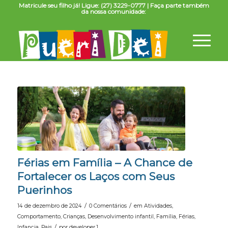
Matricule seu filho já! Ligue: (27) 3229-0777 | Faça parte também
da nossa comunidade:
Férias em Família – A Chance de
Fortalecer os Laços com Seus
Puerinhos
/
/
14 de dezembro de 2024
0 Comentários
em
Atividades
,
Comportamento
,
Crianças
,
Desenvolvimento infantil
,
Família
,
Férias
,
/
Infancia
,
Pais
por
developer.1