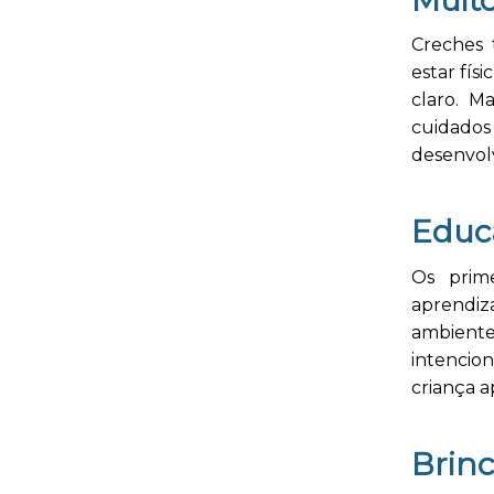
Creches 
estar físi
claro. M
cuidados
desenvolv
Educ
Os prim
aprendiz
ambient
intencion
criança a
Brin