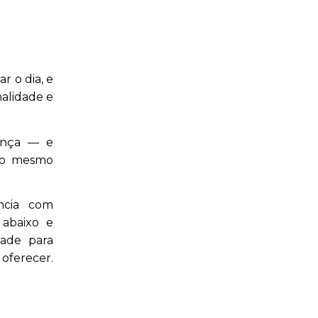
r o dia, e
alidade e
ença — e
elo mesmo
ncia com
 abaixo e
ade para
oferecer.