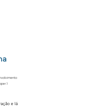
ma
nvolvimento
oper.1
ação e lá