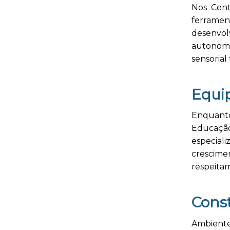
Nos Cent
ferramen
desenvo
autonomi
sensoria
Equip
Enquanto
Educaçã
especial
crescim
respeita
Cons
Ambiente