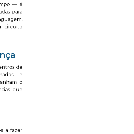
tempo — é
adas para
nguagem,
 circuito
ença
entros de
rmados e
mpanham o
cias que
s a fazer