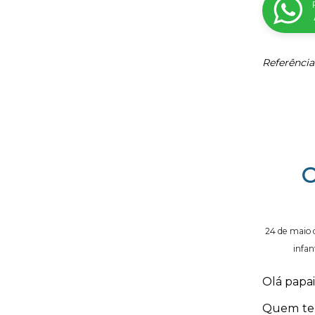
Referência
C
24 de maio 
infant
Olá papa
Quem tem