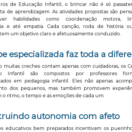
ros de Educação Infantil, o brincar não é só passa
ta de aprendizagem. As atividades propostas são pens
lver habilidades como coordenação motora, li
a e até empatia. Cada canção, roda de história ou
l tem um objetivo claro e afetuosamente conduzido.
e especializada faz toda a difer
 muitas creches contam apenas com cuidadoras, os C
o Infantil são compostos por professores fo
izados em pedagogia infantil. Eles não apenas aco
ento dos pequenos, mas também promovem experiên
m o ritmo, o tempo e as emoções de cada um.
truindo autonomia com afeto
s educativos bem preparados incentivam os puerinho