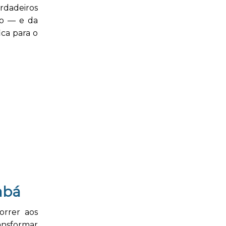
rdadeiros
no — e da
ca para o
abá
rrer aos
ansformar