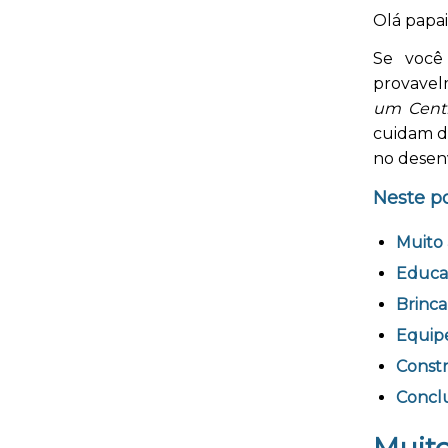
Olá papa
Se você
provavel
um Centr
cuidam do
no desenv
Neste po
Muito 
Educa
Brinc
Equipe
Const
Concl
Muito