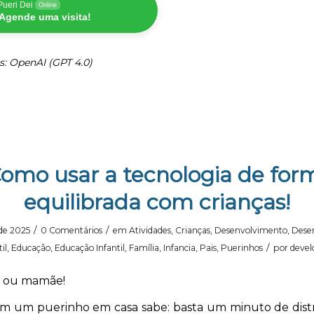
Pueri Dei
Online
Agende uma visita!
s: OpenAI (GPT 4.0)
omo usar a tecnologia de for
equilibrada com crianças!
/
/
de 2025
0 Comentários
em
Atividades
,
Crianças
,
Desenvolvimento
,
Dese
/
il
,
Educação
,
Educação Infantil
,
Família
,
Infancia
,
Pais
,
Puerinhos
por
devel
i ou mamãe!
 um puerinho em casa sabe: basta um minuto de distr