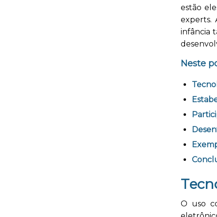
estão el
experts.
infância
desenvol
Neste po
T
ecno
Estabe
Partic
Desenv
Exemp
Concl
T
ecn
O uso c
eletrôni