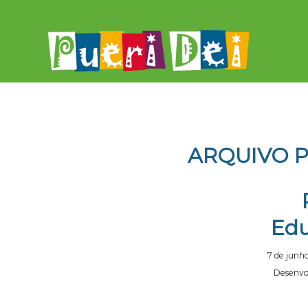
ARQUIVO P
Edu
7 de junh
Desenvol