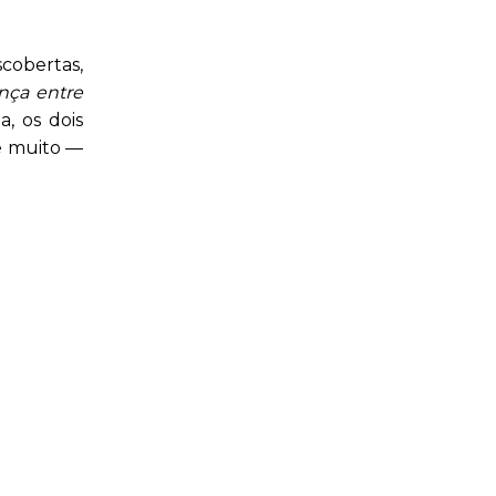
obertas,
ença entre
a, os dois
 e muito —