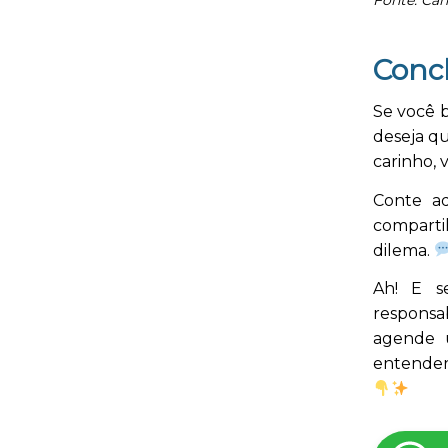
Fonte: Ca
Conc
Se você b
deseja q
carinho, 
Conte a
comparti
dilema.
Ah! E s
responsa
agende 
entender