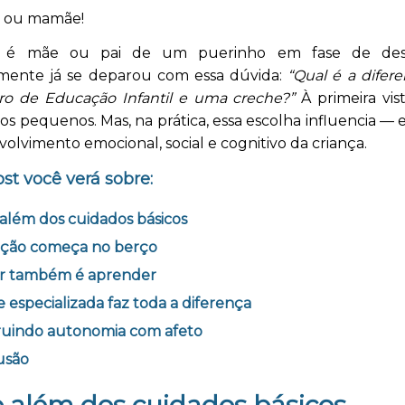
i ou mamãe!
 é mãe ou pai de um puerinho em fase de desc
mente já se deparou com essa dúvida:
“Qual é a difer
o de Educação Infantil e uma creche?”
À primeira vist
s pequenos. Mas, na prática, essa escolha influencia —
olvimento emocional, social e cognitivo da criança.
st você verá sobre:
além dos cuidados básicos
ção começa no berço
ar também é aprender
 especializada faz toda a diferença
ruindo autonomia com afeto
usão
 além dos cuidados básicos