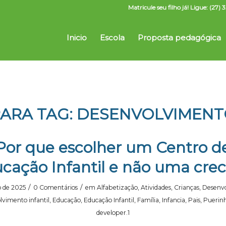
Matricule seu filho já! Ligue: (2
Inicio
Escola
Proposta pedagógica
ARA TAG:
DESENVOLVIMENTO
Por que escolher um Centro d
cação Infantil e não uma cre
/
/
o de 2025
0 Comentários
em
Alfabetização
,
Atividades
,
Crianças
,
Desenv
vimento infantil
,
Educação
,
Educação Infantil
,
Família
,
Infancia
,
Pais
,
Puerin
developer.1