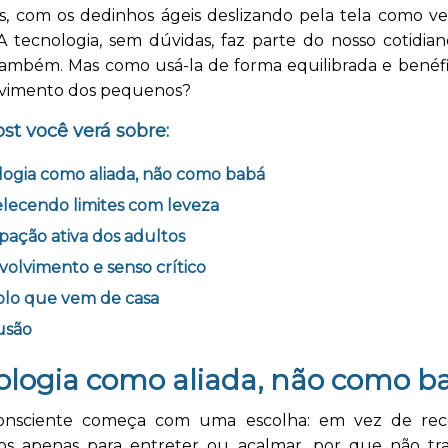
es, com os dedinhos ágeis deslizando pela tela como ve
 A tecnologia, sem dúvidas, faz parte do nosso cotidia
 também. Mas como usá-la de forma equilibrada e benéfi
vimento dos pequenos?
st você verá sobre:
logia como aliada, não como babá
lecendo limites com leveza
ipação ativa dos adultos
olvimento e senso crítico
lo que vem de casa
usão
ologia como aliada, não como b
onsciente começa com uma escolha: em vez de reco
cos apenas para entreter ou acalmar, por que não tr