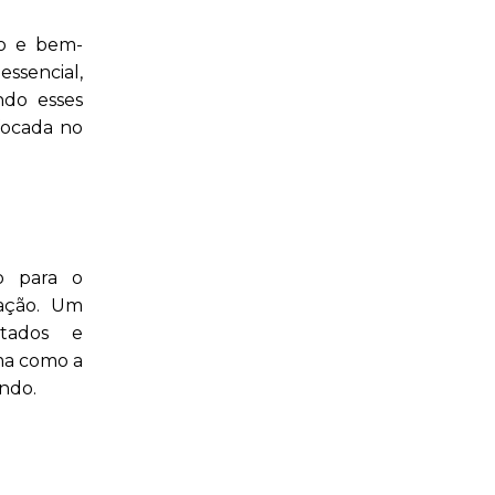
to e bem-
 essencial,
ndo esses
focada no
o para o
mação. Um
itados e
rma como a
ndo.