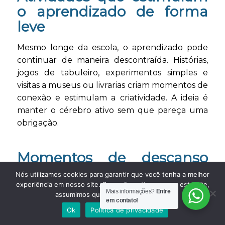
o aprendizado de forma
leve
Mesmo longe da escola, o aprendizado pode
continuar de maneira descontraída. Histórias,
jogos de tabuleiro, experimentos simples e
visitas a museus ou livrarias criam momentos de
conexão e estimulam a criatividade. A ideia é
manter o cérebro ativo sem que pareça uma
obrigação.
Momentos de descanso
também são importantes
Nós utilizamos cookies para garantir que você tenha a melhor
experiência em nosso site. Se você continua a usar este site,
Mais informações?
Entre
Nem só de brincadeira vivem os puerinhos! Criar
assumimos que você está satisfeito.
em contato!
espaços de relaxamento, como um cantinho de
Ok
Política de privacidade
leitura ou uma sessão de música tranquila,