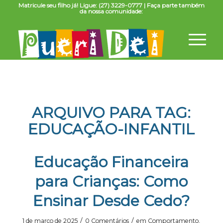
Matricule seu filho já! Ligue: (27) 3229-0777 | Faça parte também
da nossa comunidade:
ARQUIVO PARA TAG:
EDUCAÇÃO-INFANTIL
Educação Financeira
para Crianças: Como
Ensinar Desde Cedo?
/
/
1 de março de 2025
0 Comentários
em
Comportamento
,