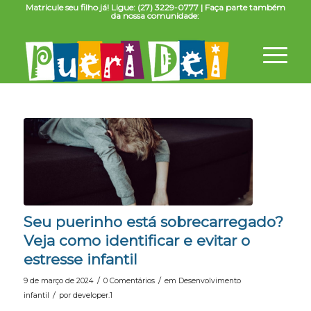
Matricule seu filho já! Ligue: (27) 3229-0777 | Faça parte também
da nossa comunidade:
Seu puerinho está sobrecarregado?
Veja como identificar e evitar o
estresse infantil
/
/
9 de março de 2024
0 Comentários
em
Desenvolvimento
/
infantil
por
developer.1