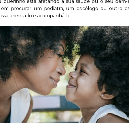
u puerinho está afetando a sua saúde ou o seu bem-e
e em procurar um pediatra, um psicólogo ou outro esp
ssa orientá-lo e acompanhá-lo.