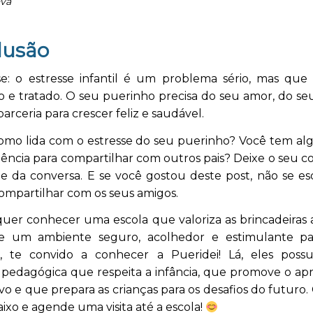
nva
lusão
e: o estresse infantil é um problema sério, mas que
o e tratado. O seu puerinho precisa do seu amor, do se
parceria para crescer feliz e saudável.
como lida com o estresse do seu puerinho? Você tem al
ência para compartilhar com outros pais? Deixe o seu 
ipe da conversa. E se você gostou deste post, não se e
compartilhar com os seus amigos.
uer conhecer uma escola que valoriza as brincadeiras a
e um ambiente seguro, acolhedor e estimulante p
, te convido a conhecer a Pueridei! Lá, eles po
 pedagógica que respeita a infância, que promove o ap
tivo e que prepara as crianças para os desafios do futuro.
ixo e agende uma visita até a escola!