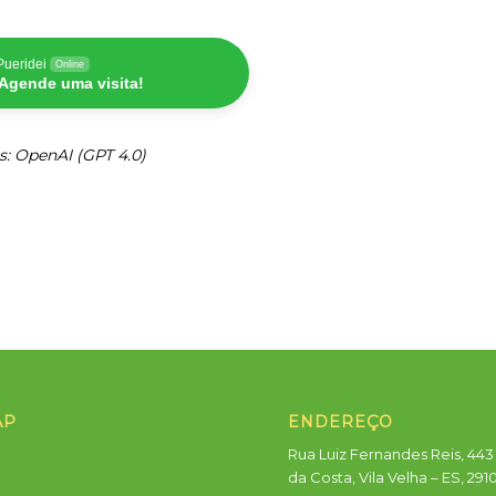
Pueridei
Online
Agende uma visita!
s: OpenAI (GPT 4.0)
AP
ENDEREÇO
Rua Luiz Fernandes Reis, 443 
da Costa, Vila Velha – ES, 291