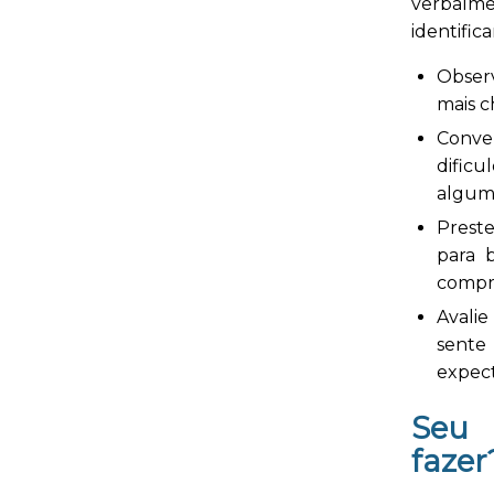
verbalm
identifica
Observ
mais c
Conve
dificu
algum
Preste
para 
compr
Avalie
sente
expect
Seu 
fazer