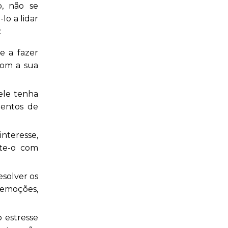
, não se
o a lidar
:
e a fazer
com a sua
ele tenha
entos de
teresse,
ute-o com
esolver os
 emoções,
 estresse