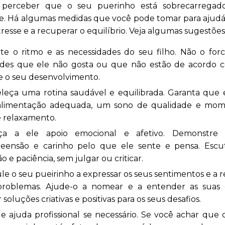
 perceber que o seu puerinho está sobrecarregado
e. Há algumas medidas que você pode tomar para ajudá-l
resse e a recuperar o equilíbrio. Veja algumas sugestões
te o ritmo e as necessidades do seu filho. Não o forc
dades que ele não gosta ou que não estão de acordo 
e o seu desenvolvimento.
leça uma rotina saudável e equilibrada. Garanta que 
limentação adequada, um sono de qualidade e mom
e relaxamento.
ça a ele apoio emocional e afetivo. Demonstre in
eensão e carinho pelo que ele sente e pensa. Esc
o e paciência, sem julgar ou criticar.
le o seu pueirinho a expressar os seus sentimentos e a r
problemas. Ajude-o a nomear e a entender as suas
 soluções criativas e positivas para os seus desafios.
 ajuda profissional se necessário. Se você achar que o