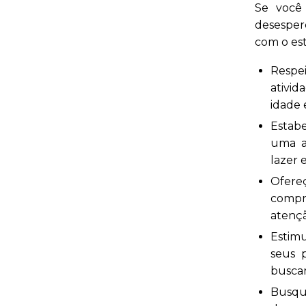
Se você
desesper
com o est
Respei
ativi
idade 
Estabe
uma a
lazer 
Ofere
compr
atençã
Estimu
seus 
buscar
Busque