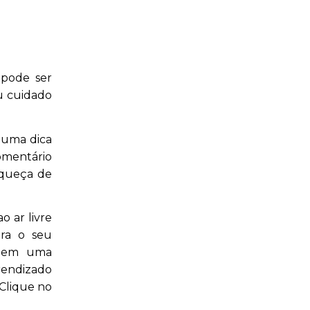
 pode ser
u cuidado
guma dica
comentário
squeça de
o ar livre
ara o seu
ssuem uma
rendizado
 Clique no