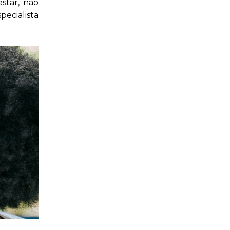
star, não
ecialista