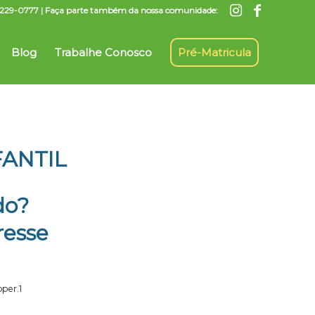
7) 3229-0777 | Faça parte também da nossa comunidade:
Blog
Trabalhe Conosco
Pré-Matricula
FANTIL
do?
resse
oper.1