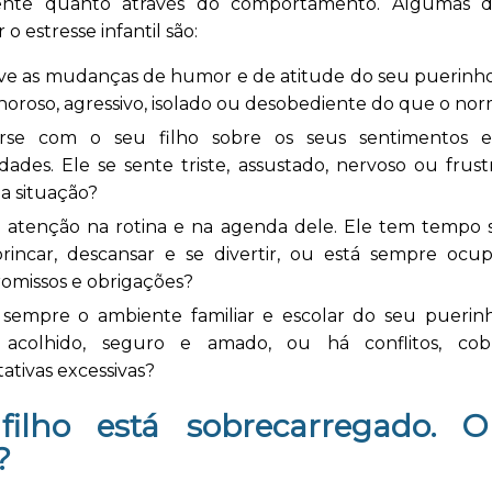
ente quanto através do comportamento. Algumas di
r o estresse infantil são:
e as mudanças de humor e de atitude do seu puerinho.
horoso, agressivo, isolado ou desobediente do que o no
rse com o seu filho sobre os seus sentimentos e
ldades. Ele se sente triste, assustado, nervoso ou fru
a situação?
 atenção na rotina e na agenda dele. Ele tem tempo s
brincar, descansar e se divertir, ou está sempre oc
omissos e obrigações?
 sempre o ambiente familiar e escolar do seu puerinh
 acolhido, seguro e amado, ou há conflitos, cob
ativas excessivas?
filho está sobrecarregado. 
?