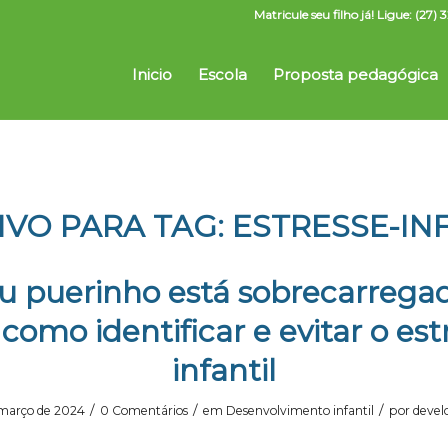
Matricule seu filho já! Ligue: (2
Inicio
Escola
Proposta pedagógica
IVO PARA TAG:
ESTRESSE-IN
u puerinho está sobrecarrega
 como identificar e evitar o est
infantil
/
/
/
 março de 2024
0 Comentários
em
Desenvolvimento infantil
por
devel