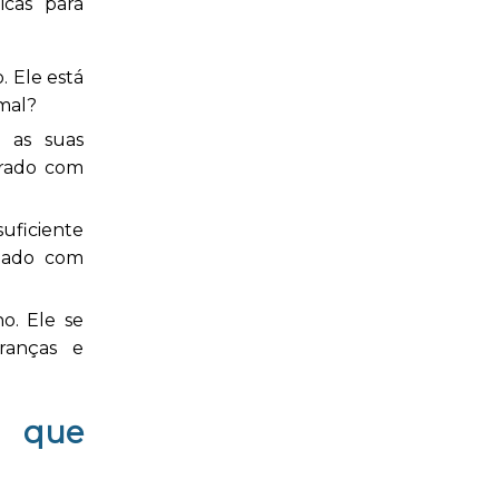
cas para
 Ele está
rmal?
 as suas
strado com
uficiente
upado com
o. Ele se
ranças e
O que