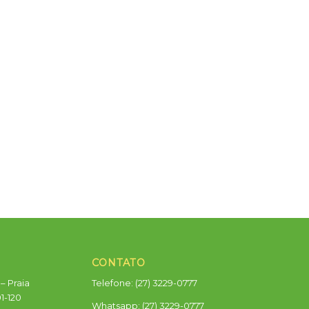
CONTATO
– Praia
Telefone: (27) 3229-0777
01-120
Whatsapp:
(27) 3229-0777