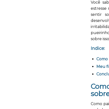
Você sab
estresse
sentir s
desenvo
irritabil
pueirinh
sobre iss
Indice:
Como s
Meu fi
Concl
Como
sobr
Como pais