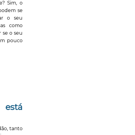
e? Sim, o
 podem se
tar o seu
mas como
r se o seu
 um pouco
 está
dão, tanto