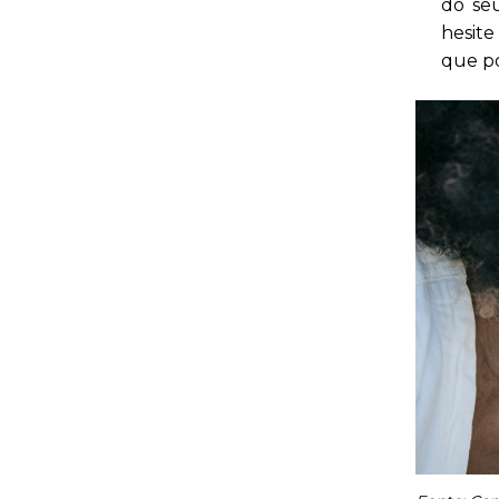
do se
hesit
que po