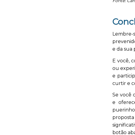
Fonte: Ca
Conc
Lembre-s
prevenid
e da sua 
E você, 
ou experi
e partic
curtir e 
Se você q
e oferec
puerinho
proposta
significa
botão aba