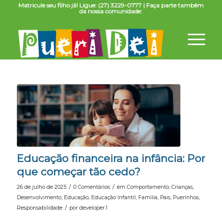
Matricule seu filho já! Ligue: (27) 3229-0777 | Faça parte também
da nossa comunidade:
Educação financeira na infância: Por
que começar tão cedo?
/
/
26 de julho de 2025
0 Comentários
em
Comportamento
,
Crianças
,
Desenvolvimento
,
Educação
,
Educação Infantil
,
Família
,
Pais
,
Puerinhos
,
/
Responsabilidade
por
developer.1