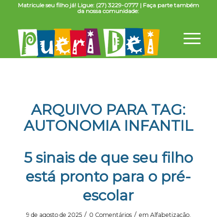
Matricule seu filho já! Ligue: (27) 3229-0777 | Faça parte também
da nossa comunidade:
ARQUIVO PARA TAG:
AUTONOMIA INFANTIL
5 sinais de que seu filho
está pronto para o pré-
escolar
/
/
9 de agosto de 2025
0 Comentários
em
Alfabetização
,