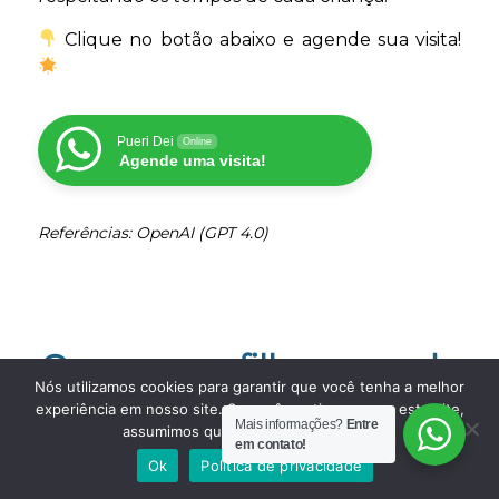
Clique no botão abaixo e agende sua visita!
Pueri Dei
Online
Agende uma visita!
Referências: OpenAI (GPT 4.0)
O que meu filho aprende
Nós utilizamos cookies para garantir que você tenha a melhor
ao conviver com outras
experiência em nosso site. Se você continua a usar este site,
Mais informações?
Entre
assumimos que você está satisfeito.
crianças
em contato!
Ok
Política de privacidade
/
/
14 de junho de 2025
0 Comentários
em
Alfabetização
,