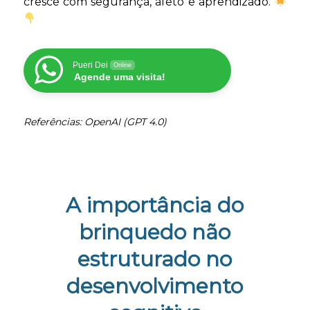
cresce com segurança, afeto e aprendizado.
Pueri Dei
Online
Agende uma visita!
Referências: OpenAI (GPT 4.0)
A importância do
brinquedo não
estruturado no
desenvolvimento