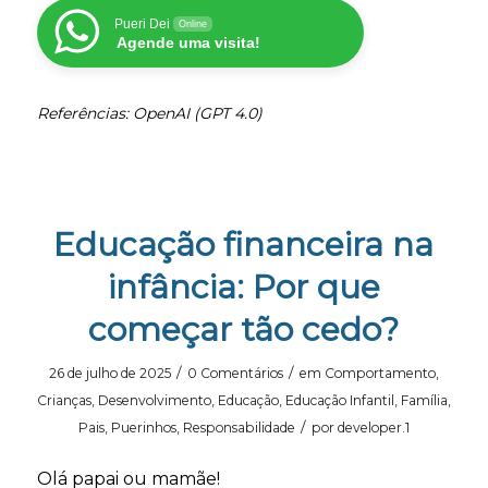
Pueri Dei
Online
Agende uma visita!
Referências: OpenAI (GPT 4.0)
Educação financeira na
infância: Por que
começar tão cedo?
/
/
26 de julho de 2025
0 Comentários
em
Comportamento
,
Crianças
,
Desenvolvimento
,
Educação
,
Educação Infantil
,
Família
,
/
Pais
,
Puerinhos
,
Responsabilidade
por
developer.1
Olá papai ou mamãe!