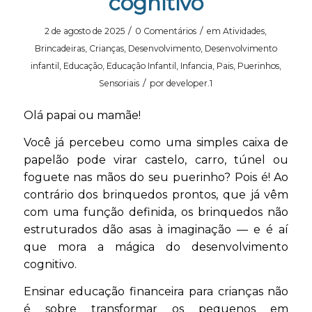
cognitivo
/
/
2 de agosto de 2025
0 Comentários
em
Atividades
,
Brincadeiras
,
Crianças
,
Desenvolvimento
,
Desenvolvimento
infantil
,
Educação
,
Educação Infantil
,
Infancia
,
Pais
,
Puerinhos
,
/
Sensoriais
por
developer.1
Olá papai ou mamãe!
Você já percebeu como uma simples caixa de
papelão pode virar castelo, carro, túnel ou
foguete nas mãos do seu puerinho? Pois é! Ao
contrário dos brinquedos prontos, que já vêm
com uma função definida, os brinquedos não
estruturados dão asas à imaginação — e é aí
que mora a mágica do desenvolvimento
cognitivo.
Ensinar educação financeira para crianças não
é sobre transformar os pequenos em