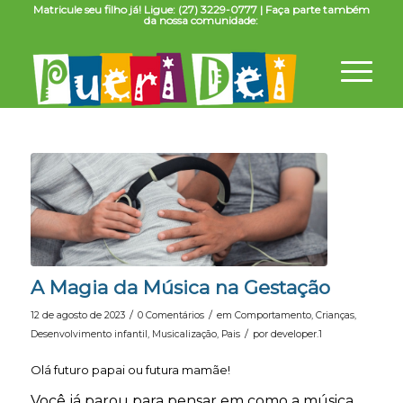
Matricule seu filho já! Ligue: (27) 3229-0777 | Faça parte também
da nossa comunidade:
A Magia da Música na Gestação
/
/
12 de agosto de 2023
0 Comentários
em
Comportamento
,
Crianças
,
/
Desenvolvimento infantil
,
Musicalização
,
Pais
por
developer.1
Olá futuro papai ou futura mamãe!
Você já parou para pensar em como a música