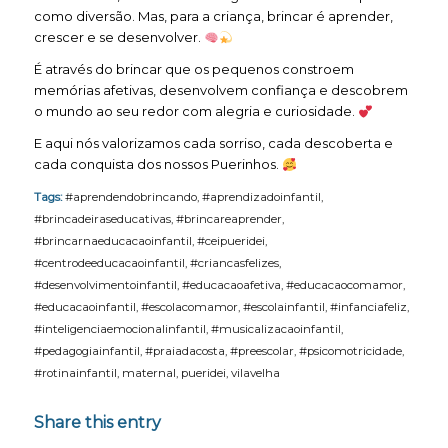
como diversão. Mas, para a criança, brincar é aprender,
crescer e se desenvolver.
É através do brincar que os pequenos constroem
memórias afetivas, desenvolvem confiança e descobrem
o mundo ao seu redor com alegria e curiosidade.
E aqui nós valorizamos cada sorriso, cada descoberta e
cada conquista dos nossos Puerinhos.
Tags:
#aprendendobrincando
,
#aprendizadoinfantil
,
#brincadeiraseducativas
,
#brincareaprender
,
#brincarnaeducacaoinfantil
,
#ceipueridei
,
#centrodeeducacaoinfantil
,
#criancasfelizes
,
#desenvolvimentoinfantil
,
#educacaoafetiva
,
#educacaocomamor
,
#educacaoinfantil
,
#escolacomamor
,
#escolainfantil
,
#infanciafeliz
,
#inteligenciaemocionalinfantil
,
#musicalizacaoinfantil
,
#pedagogiainfantil
,
#praiadacosta
,
#preescolar
,
#psicomotricidade
,
#rotinainfantil
,
maternal
,
pueridei
,
vilavelha
Share this entry