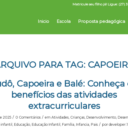
Matricule seu filho já! Ligue: (2
Inicio
Escola
Proposta pedagógica
RQUIVO PARA TAG:
CAPOEI
udô, Capoeira e Balé: Conheça 
benefícios das atividades
extracurriculares
/
/
de 2025
0 Comentários
em
Atividades
,
Crianças
,
Desenvolvimento
,
Desen
/
infantil
,
Educação
,
Educação Infantil
,
Família
,
Infancia
,
Pais
por
developer.1