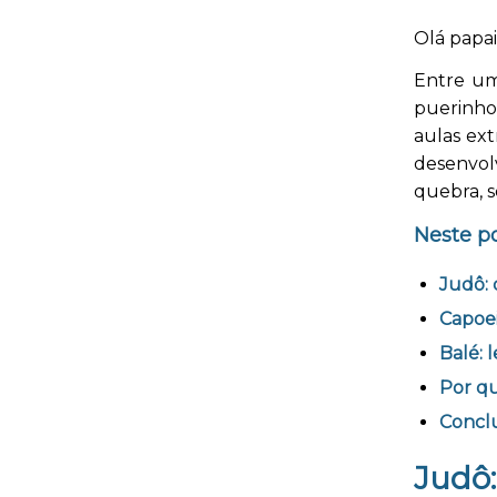
Olá papa
Entre um
puerinho
aulas ext
desenvol
quebra, s
Neste po
Judô: 
Capoei
Balé: 
Por qu
Concl
Judô: