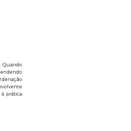
a. Quando
prendendo
ordenação
nvolvente
 à prática