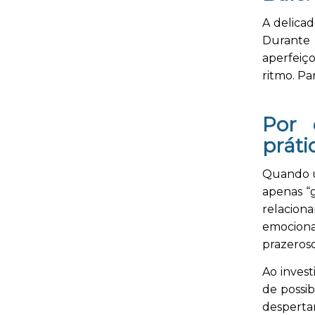
A delicad
Durante 
aperfeiç
ritmo. Pa
Por 
práti
Quando um
apenas “
relaciona
emociona
prazeroso
Ao invest
de possib
despertan