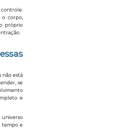
 controle.
 o corpo,
o próprio
entração.
essas
a não está
ender, se
volvimento
ompleto e
m universo
eu tempo e