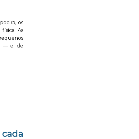
oeira, os
ísica. As
s pequenos
a — e, de
m cada