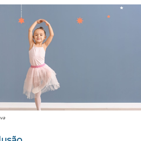
nva
lusão