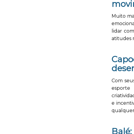
movi
Muito mai
emociona
lidar com
atitudes 
Cap
dese
Com seus
esporte 
criativid
e incent
qualquer
Balé: