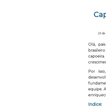
Cap
23 de
Olá, pai
brasilei
capoeira
crescimen
Por iss
desenvo
fundamen
equipe. 
enriquec
Indice: