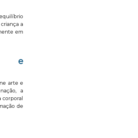
equilíbrio
criança a
tamente em
al e
ne arte e
enação, a
a corporal
rmação de