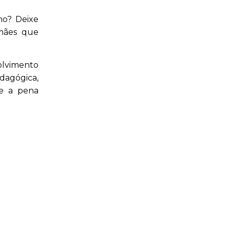
no? Deixe
 mães que
olvimento
edagógica,
le a pena