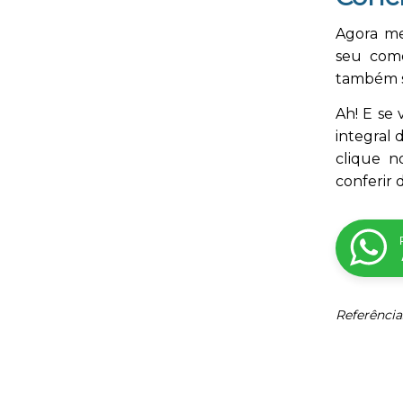
Agora me
seu come
também s
Ah! E se
integral 
clique n
conferir 
Referência