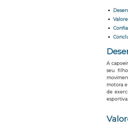
Desenv
Valor
Confi
Concl
Dese
A capoei
seu filh
moviment
motora e
de exercí
esportiva
Valo