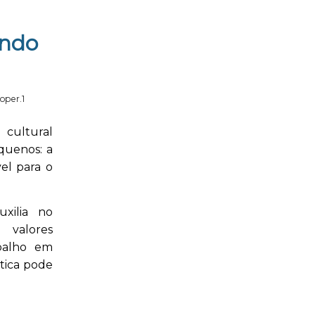
endo
oper.1
 cultural
quenos: a
el para o
xilia no
 valores
abalho em
tica pode