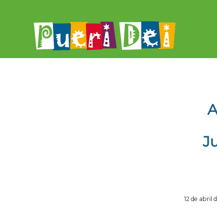
A
J
12 de abril 