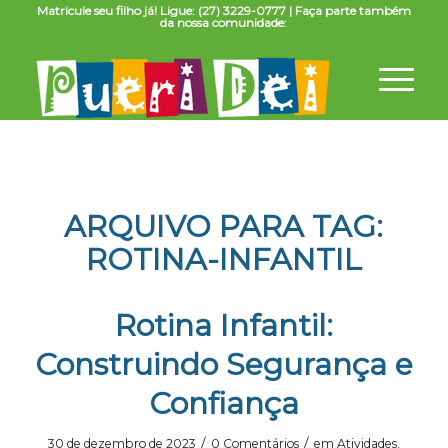
Matricule seu filho já! Ligue: (27) 3229-0777 | Faça parte também
da nossa comunidade:
ARQUIVO PARA TAG:
ROTINA-INFANTIL
Rotina Infantil:
Construindo Segurança e
Confiança
/
/
30 de dezembro de 2023
0 Comentários
em
Atividades
,