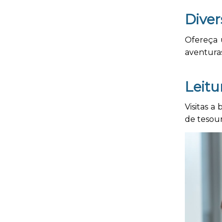
Dive
Ofereça u
aventura
Leitu
Visitas a
de tesour