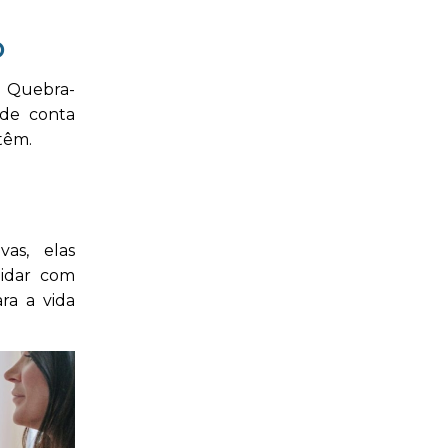
o
. Quebra-
 de conta
têm.
as, elas
lidar com
ra a vida