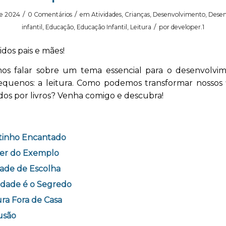
/
/
de 2024
0 Comentários
em
Atividades
,
Crianças
,
Desenvolvimento
,
Desen
/
infantil
,
Educação
,
Educação Infantil
,
Leitura
por
developer.1
idos pais e mães!
os falar sobre um tema essencial para o desenvolvi
equenos: a leitura. Como podemos transformar nossos 
os por livros? Venha comigo e descubra!
tinho Encantado
er do Exemplo
ade de Escolha
idade é o Segredo
ura Fora de Casa
usão