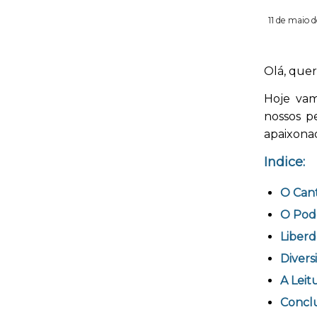
11 de maio 
Olá, quer
Hoje vam
nossos p
apaixonad
Indice:
O Can
O Pod
Liberd
Divers
A Leit
Concl