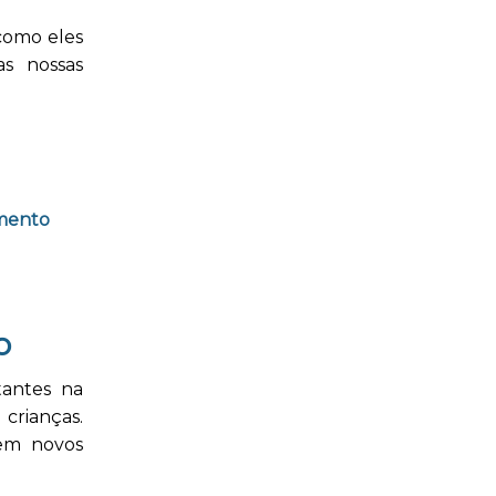
 como eles
as nossas
imento
o
tantes na
crianças.
dem novos