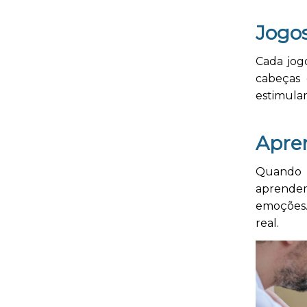
Jogo
Cada jog
cabeças 
estimulam
Apre
Quando 
aprendem
emoções.
real.