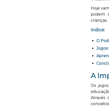
Hoje vamo
podem se
crianças.
Indice:
O Pod
Jogos
Aprend
Concl
A Im
Os jogos
educação
Através 
conceitos