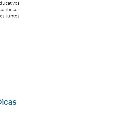
educativos
 conhecer
os juntos
Dicas