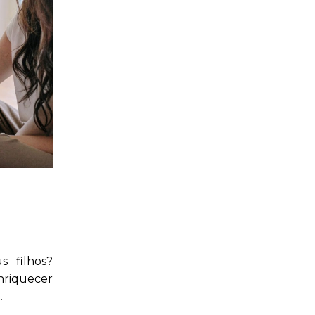
s filhos?
nriquecer
.