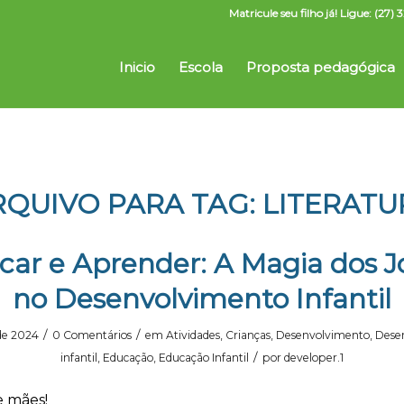
Matricule seu filho já! Ligue: (2
Inicio
Escola
Proposta pedagógica
RQUIVO PARA TAG:
LITERATU
car e Aprender: A Magia dos 
no Desenvolvimento Infantil
/
/
de 2024
0 Comentários
em
Atividades
,
Crianças
,
Desenvolvimento
,
Dese
/
infantil
,
Educação
,
Educação Infantil
por
developer.1
 e mães!