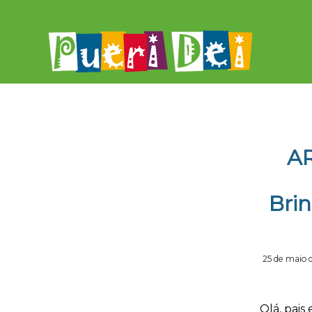
A
Brin
25 de maio 
Olá, pais