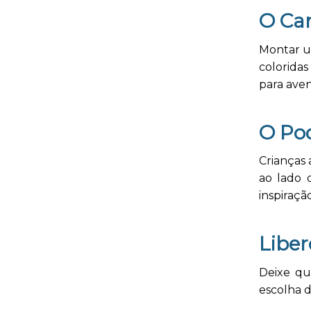
O Ca
Montar um
coloridas
para avent
O Po
Crianças
ao lado 
inspiração
Libe
Deixe qu
escolha d