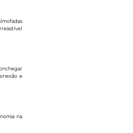
 almofadas
resistível
conchegar
conexão e
onomia na