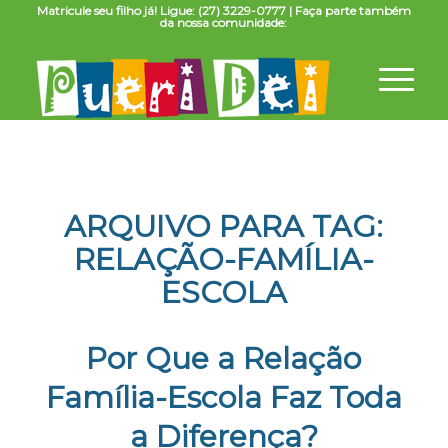
Matricule seu filho já! Ligue: (27) 3229-0777 | Faça parte também
da nossa comunidade:
ARQUIVO PARA TAG:
RELAÇÃO-FAMÍLIA-
ESCOLA
Por Que a Relação
Família-Escola Faz Toda
a Diferença?