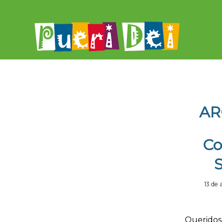
AR
Co
S
13 de 
Queridos 