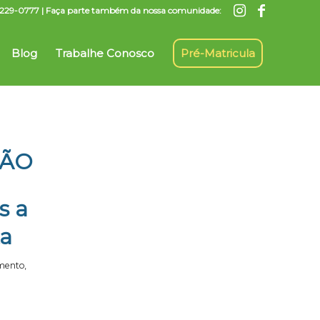
7) 3229-0777 | Faça parte também da nossa comunidade:
Blog
Trabalhe Conosco
Pré-Matricula
ÇÃO
s a
ta
mento
,