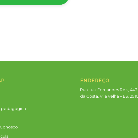
AP
ENDEREÇO
Rua Luiz Fernandes Reis, 443 
da Costa, Vila Velha – ES, 291
a pedagógica
 Conosco
icula