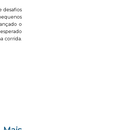
e desafios
 pequenos
cançado o
 esperado
 corrida.
 Mais