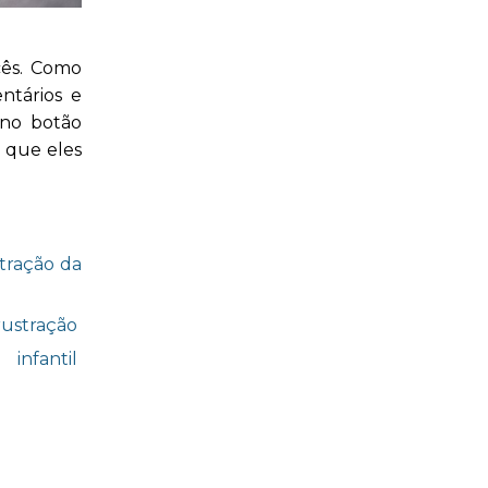
cês. Como
ntários e
 no botão
 que eles
stração da
frustração
fantil