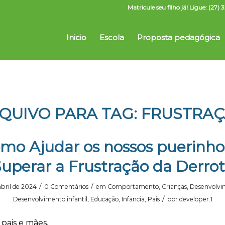
Matricule seu filho já! Ligue: (2
Inicio
Escola
Proposta pedagógica
QUIVO PARA TAG:
FRUSTRA
mo Ajudar os nossos puerinho
uperar a Frustração da Derro
/
/
abril de 2024
0 Comentários
em
Comportamento
,
Crianças
,
Desenvolvi
/
Desenvolvimento infantil
,
Educação
,
Infancia
,
Pais
por
developer.1
pais e mães,