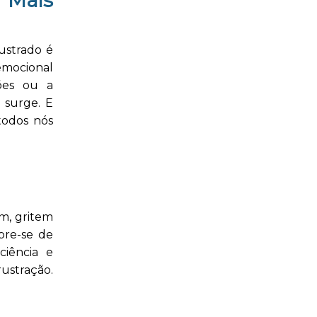
rustrado é
emocional
ções ou a
o surge. E
todos nós
m, gritem
bre-se de
iência e
ustração.