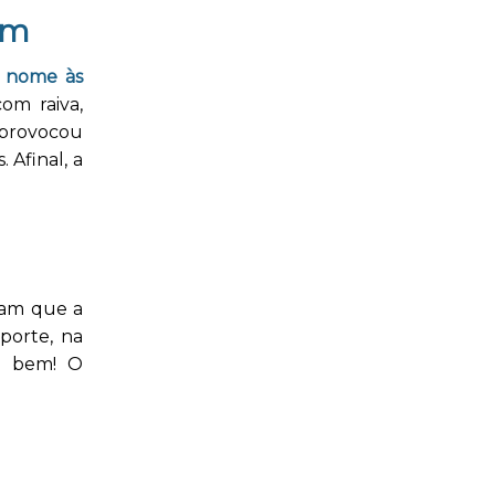
em
 nome às
om raiva,
 provocou
 Afinal, a
dam que a
porte, na
o bem! O