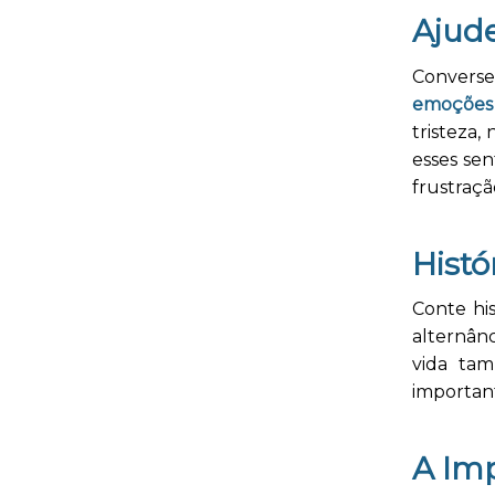
Ajud
Converse
emoções
tristeza
esses sen
frustraçã
Histó
Conte hi
alternân
vida ta
importan
A Imp