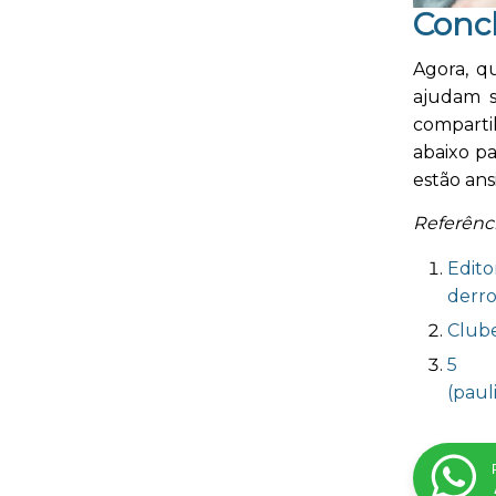
Conc
Agora, q
ajudam s
comparti
abaixo pa
estão ans
Referênci
Edito
derro
Club
5 d
(paul