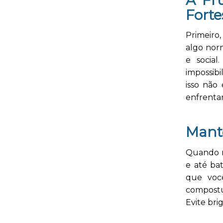
Forte
Primeiro,
algo nor
e social
impossibi
isso não
enfrenta
Mant
Quando n
e até ba
que voc
compostu
Evite bri