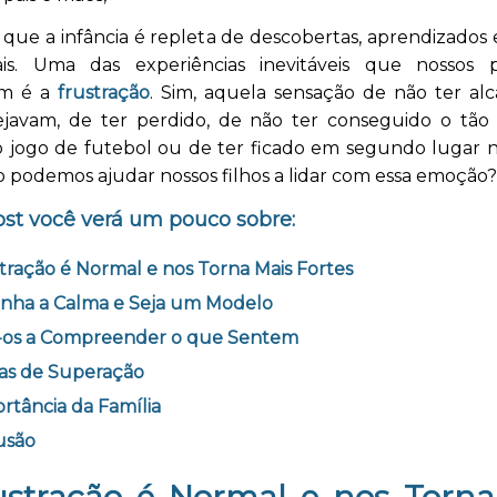
ue a infância é repleta de descobertas, aprendizados 
is. Uma das experiências inevitáveis que nossos
am é a
frustração
. Sim, aquela sensação de não ter al
javam, de ter perdido, de não ter conseguido o tão
o jogo de futebol ou de ter ficado em segundo lugar na
 podemos ajudar nossos filhos a lidar com essa emoção?
ost você verá um pouco sobre:
tração é Normal e nos Torna Mais Fortes
nha a Calma e Seja um Modelo
-os a Compreender o que Sentem
ias de Superação
rtância da Família
usão
ustração é Normal e nos Torna