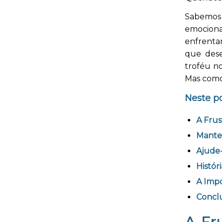
Sabemos q
emociona
enfrent
que dese
troféu n
Mas como
Neste p
A Frus
Mante
Ajude
Histór
A Impo
Concl
A Fr