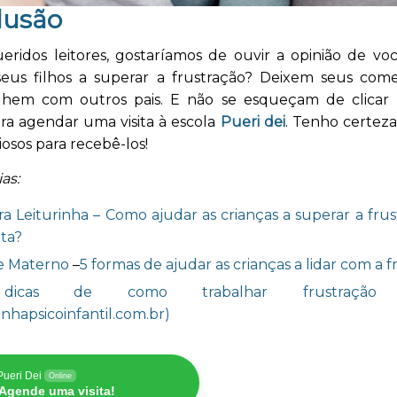
lusão
ueridos leitores, gostaríamos de ouvir a opinião de vo
eus filhos a superar a frustração? Deixem seus come
lhem com outros pais. E não se esqueçam de clicar
ra agendar uma visita à escola
Pueri dei
. Tenho certeza
iosos para recebê-los!
as:
ra Leiturinha – Como ajudar as crianças a superar a fru
ta?
e Materno
–
5 formas de ajudar as crianças a lidar com a 
icas de como trabalhar frustração in
inhapsicoinfantil.com.br)
Pueri Dei
Online
Agende uma visita!