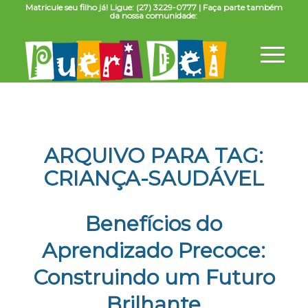
Matricule seu filho já! Ligue: (27) 3229-0777 | Faça parte também
da nossa comunidade:
ARQUIVO PARA TAG:
CRIANÇA-SAUDÁVEL
Benefícios do
Aprendizado Precoce:
Construindo um Futuro
Brilhante