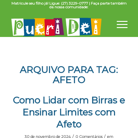
Matricule seu filho já! Ligue: (27) 3229-0777 | Faça parte também
da nossa comunidade:
ARQUIVO PARA TAG:
AFETO
Como Lidar com Birras e
Ensinar Limites com
Afeto
/
/
30 de novembro de 2024
0 Comentários
em