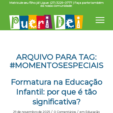
Matricule seu filho já! Ligue: (27) 3229-0777 | Faça parte também
da nossa comunidade:
ARQUIVO PARA TAG:
#MOMENTOSESPECIAIS
Formatura na Educação
Infantil: por que é tão
significativa?
/
/
29 de novembro de 2025
0 Comentários
em
Educação