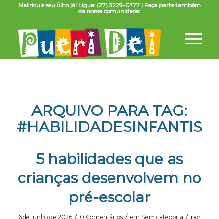
Matricule seu filho já! Ligue: (27) 3229-0777 | Faça parte também
da nossa comunidade:
ARQUIVO PARA TAG:
#HABILIDADESINFANTIS
5 habilidades que as
crianças desenvolvem no
pré-escolar
/
/
/
6 de junho de 2026
0 Comentários
em
Sem categoria
por