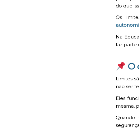
do que iss
Os limit
autonomia
Na Educaç
faz parte
O 
Limites s
não ser f
Eles func
mesma, p
Quando o
segurança