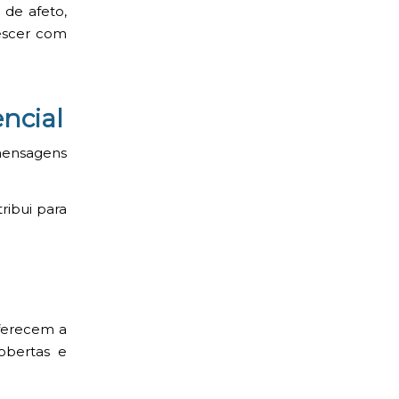
de afeto,
escer com
encial
mensagens
ribui para
oferecem a
obertas e