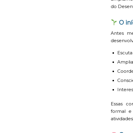
do Desen
O iní
Antes me
desenvolv
Escuta
Amplia
Coord
Consci
Interes
Essas co
formal e
atividades 