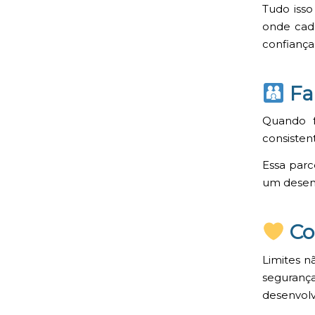
Tudo iss
onde cad
confiança
Fam
Quando f
consisten
Essa parc
um desen
Co
Limites n
seguranç
desenvolv