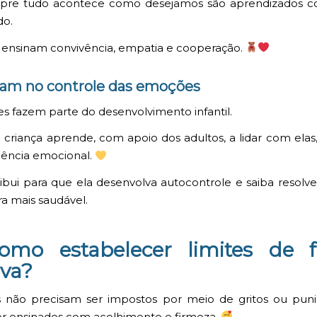
re tudo acontece como desejamos são aprendizados co
do.
s ensinam convivência, empatia e cooperação.
am no controle das emoções
es fazem parte do desenvolvimento infantil.
criança aprende, com apoio dos adultos, a lidar com elas,
igência emocional.
ribui para que ela desenvolva autocontrole e saiba resolver
a mais saudável.
mo estabelecer limites de 
iva?
s não precisam ser impostos por meio de gritos ou puni
r ensinados com acolhimento e firmeza.