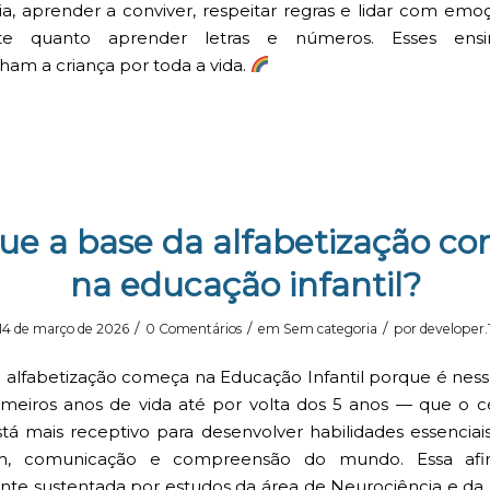
ia, aprender a conviver, respeitar regras e lidar com emo
nte quanto aprender letras e números. Esses ensi
m a criança por toda a vida.
ue a base da alfabetização c
na educação infantil?
/
/
/
14 de março de 2026
0 Comentários
em
Sem categoria
por
developer.
 alfabetização começa na Educação Infantil porque é nes
meiros anos de vida até por volta dos 5 anos — que o 
stá mais receptivo para desenvolver habilidades essenciais
em, comunicação e compreensão do mundo. Essa afi
te sustentada por estudos da área de
Neurociência
e da