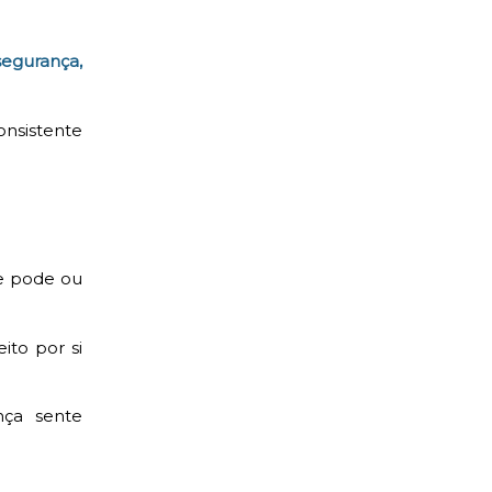
segurança,
onsistente
ue pode ou
ito por si
nça sente