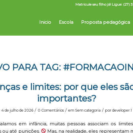
Matricule seu filho já! Ligue: (2
Inicio
Escola
Proposta pedagógica
VO PARA TAG:
#FORMACAOIN
nças e limites: por que eles sã
importantes?
/
/
/
4 de julho de 2026
0 Comentários
em
Sem categoria
por
developer.1
lamos em infância, muitas pessoas associam os limites
s ou até punições.
Mas, na realidade, eles representam 