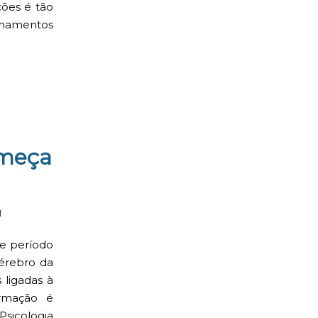
ções é tão
namentos
omeça
1
se período
cérebro da
 ligadas à
rmação é
Psicologia