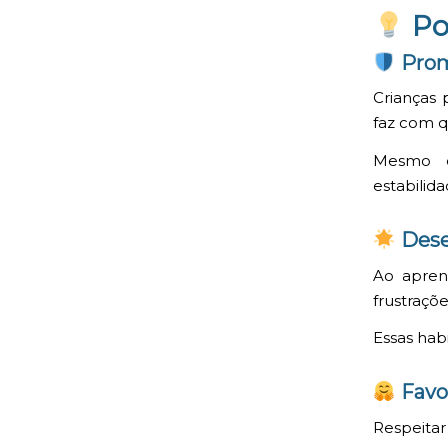
Po
Prom
Crianças 
faz com q
Mesmo qu
estabilid
Dese
Ao apren
frustraçõ
Essas hab
Favo
Respeita