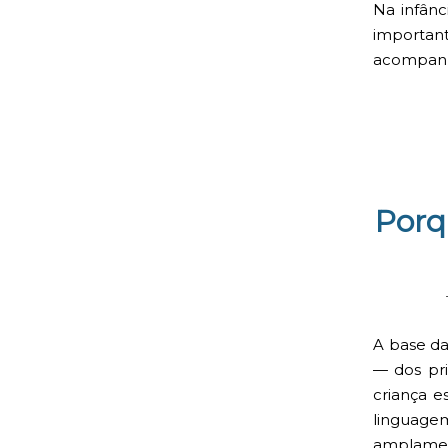
Na infânc
importa
acompanha
Porq
A base da
— dos pri
criança e
linguag
amplamen