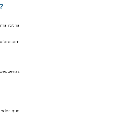
?
uma rotina
 oferecem
 pequenas
ender que