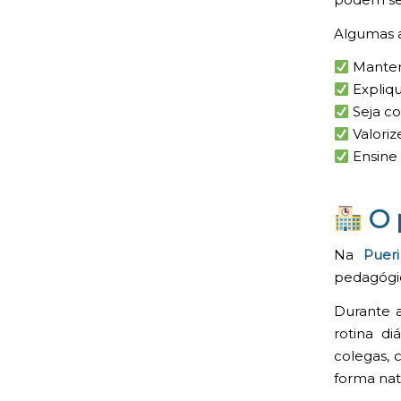
Algumas a
Manten
Expliqu
Seja co
Valoriz
Ensine 
O 
Na
Puer
pedagógi
Durante a
rotina di
colegas, 
forma nat