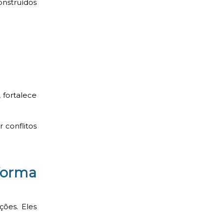
nstruídos
 fortalece
 conflitos
forma
ções. Eles