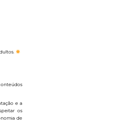
dultos.
onteúdos
ntação e a
peitar os
tonomia de