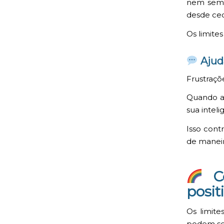
nem semp
desde ce
Os limite
Ajud
Frustraçõ
Quando a 
sua intel
Isso cont
de maneir
Co
posit
Os limite
podem se