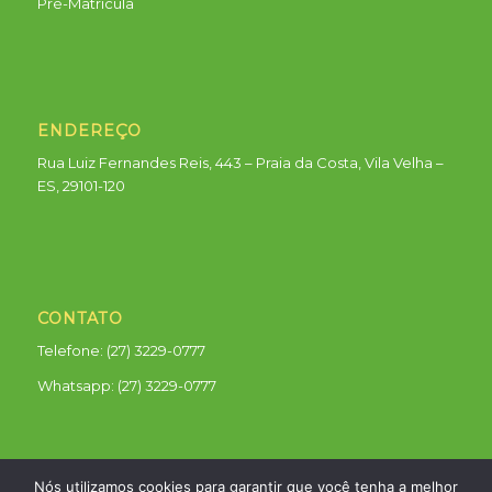
Pré-Matricula
ENDEREÇO
Rua Luiz Fernandes Reis, 443 – Praia da Costa, Vila Velha –
ES, 29101-120
CONTATO
Telefone: (27) 3229-0777
Whatsapp:
(27) 3229-0777
Nós utilizamos cookies para garantir que você tenha a melhor