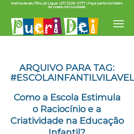
Matricule seu filho já! Ligue: (27) 3229-0777 | Faça parte também
da nossa comunidade:
ARQUIVO PARA TAG:
#ESCOLAINFANTILVILAVE
Como a Escola Estimula
o Raciocínio e a
Criatividade na Educação
Infantil?