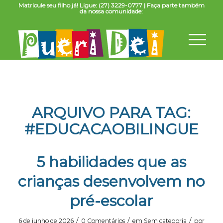
Matricule seu filho já! Ligue: (27) 3229-0777 | Faça parte também
da nossa comunidade:
ARQUIVO PARA TAG:
#EDUCACAOBILINGUE
5 habilidades que as
crianças desenvolvem no
pré-escolar
/
/
/
6 de junho de 2026
0 Comentários
em
Sem categoria
por