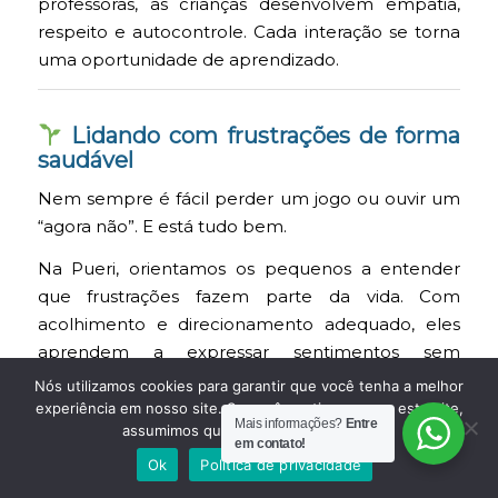
professoras, as crianças desenvolvem empatia,
respeito e autocontrole. Cada interação se torna
uma oportunidade de aprendizado.
Lidando com frustrações de forma
saudável
Nem sempre é fácil perder um jogo ou ouvir um
“agora não”. E está tudo bem.
Na Pueri, orientamos os pequenos a entender
que frustrações fazem parte da vida. Com
acolhimento e direcionamento adequado, eles
aprendem a expressar sentimentos sem
agressividade e a buscar soluções.
Nós utilizamos cookies para garantir que você tenha a melhor
experiência em nosso site. Se você continua a usar este site,
Mais informações?
Entre
assumimos que você está satisfeito.
em contato!
Atividades que fortalecem o
Ok
Política de privacidade
emocional