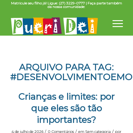
Matricule seu filho já! Ligue: (27) 3229-0777 | Faça parte também
da nossa comunidade:
ARQUIVO PARA TAG:
#DESENVOLVIMENTOEMO
Crianças e limites: por
que eles são tão
importantes?
/
/
/
4 de julho de 2026
0 Comentários
em
Sem categoria
por