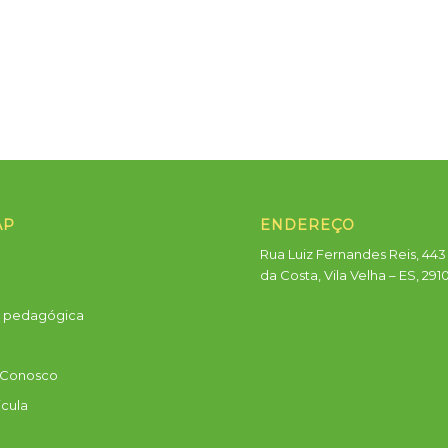
AP
ENDEREÇO
Rua Luiz Fernandes Reis, 443 
da Costa, Vila Velha – ES, 291
a pedagógica
 Conosco
icula