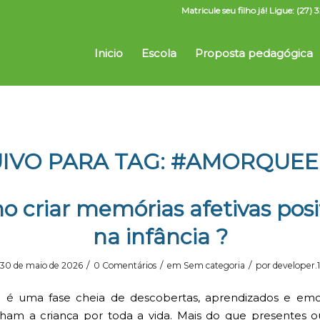
Matricule seu filho já! Ligue: (2
Inicio
Escola
Proposta pedagógica
IVO PARA TAG:
#AMORQUEE
 criar memórias afetivas posi
na infância ?
/
/
/
30 de maio de 2026
0 Comentários
em
Sem categoria
por
developer.1
ia é uma fase cheia de descobertas, aprendizados e em
am a criança por toda a vida. Mais do que presentes o