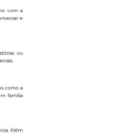
smo com a
onversar e
stórias ou
ciais.
os como a
m família
ncia. Além