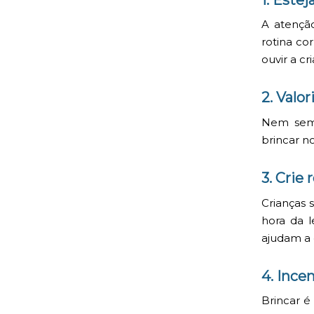
A atençã
rotina co
ouvir a cr
2. Val
Nem sempr
brincar n
3. Crie
Crianças
hora da 
ajudam a 
4. Ince
Brincar é