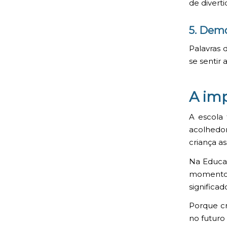
de diverti
5. Demo
Palavras 
se sentir 
A imp
A escola
acolhedor
criança a
Na Educaç
momentos
significad
Porque cr
no futuro