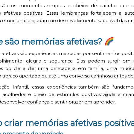
, são os momentos simples e cheios de carinho que 
afetivas positivas. Essas lembranças fortalecem a aut
 emocional e ajudam no desenvolvimento saudável das cri
e são memórias afetivas?
afetivas são experiências marcadas por sentimentos posit
olhimento, alegria e segurança. Elas podem surgir em
 do dia a dia: uma brincadeira em família, uma músic
m abraço apertado ou até uma conversa carinhosa antes de
ção Infantil, essas experiências também são fundame
acolhedor e cheio de estímulos positivos ajuda a crian
 desenvolver confiança e sentir prazer em aprender.
criar memórias afetivas positiv
ja presente de verdade