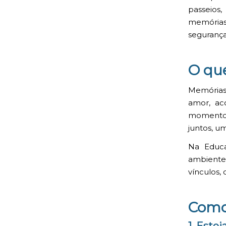
passeios
memórias 
segurança
O qu
Memórias 
amor, ac
momentos
juntos, u
Na Educa
ambiente 
vínculos,
Como 
1. Este