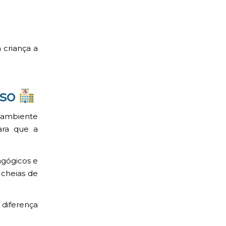
 criança a
sso
 ambiente
para que a
agógicos e
cheias de
 diferença