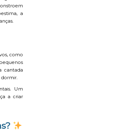
constroem
oestima, a
anças.
ivos, como
 pequenos
a cantada
 dormir.
ntais. Um
ça a criar
as?