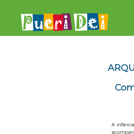
ARQU
Como
A infânc
acompanh