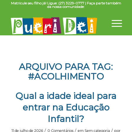
Matricule seu filho já! Ligue: (27) 3229-0777 | Faça parte também
da nossa comunidade:
ARQUIVO PARA TAG:
#ACOLHIMENTO
Qual a idade ideal para
entrar na Educação
Infantil?
/
/
/
11 de julho de 2026
0 Comentários
em
Sem categoria
por