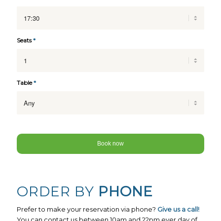
Seats
*
Table
*
ORDER BY
PHONE
Prefer to make your reservation via phone?
Give us a call!
You can contact us between 10am and 22pm ever day of