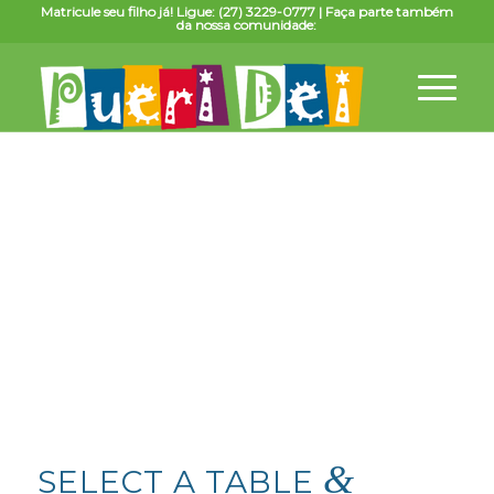
Matricule seu filho já! Ligue: (27) 3229-0777 | Faça parte também
da nossa comunidade:
MAKE A
RESERVATION
Parties of up to 60 guests are welcome
&
SELECT A TABLE